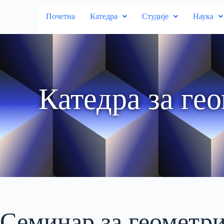
Почетна
Катедра
Студије
Наука
Катедра за ге
Семинар за геометри