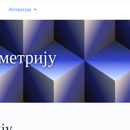
Литература
ометрију
ју,