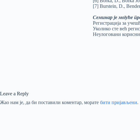
[6] Borka, D., Borka Jo
[7] Burstein, D., Bender
Семинар је могуће п
Регистрација за учеш
Уколико сте већ реги
Неулоговани корисни
Leave a Reply
Жао нам је, да би поставили коментар, морате
бити пријављени
.