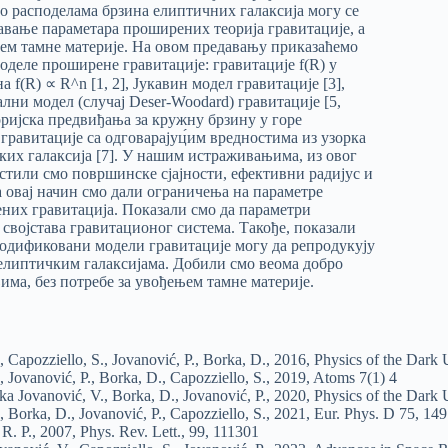
 расподелама брзина елиптичних галаксија могу се
авање параметара проширених теорија гравитације, а
њем тамне материје. На овом предавању приказаћемо
моделе проширене гравитације: гравитације f(R) у
а f(R) ∝ R^n [1, 2], Јукавин модел гравитације [3],
лни модел (случај Deser-Woodard) гравитације [5,
оријска предвиђања за кружну брзину у горе
равитације са одговарајуц́им вредностима из узорка
их галаксија [7]. У нашим истраживањима, из овог
истили смо површинске сјајности, ефективни радијус и
а овај начин смо дали ограничења на параметре
них гравитација. Показали смо да параметри
 својстава гравитационог система. Такође, показали
одификовани модели гравитације могу да репродукују
елиптичким галаксијама. Добили смо веома добро
има, без потребе за увођењем тамне материје.
, Capozziello, S., Jovanović, P., Borka, D., 2016, Physics of the Dark 
, Jovanović, P., Borka, D., Capozziello, S., 2019, Atoms 7(1) 4
rka Jovanović, V., Borka, D., Jovanović, P., 2020, Physics of the Dark
, Borka, D., Jovanović, P., Capozziello, S., 2021, Eur. Phys. D 75, 149
 R. P., 2007, Phys. Rev. Lett., 99, 111301