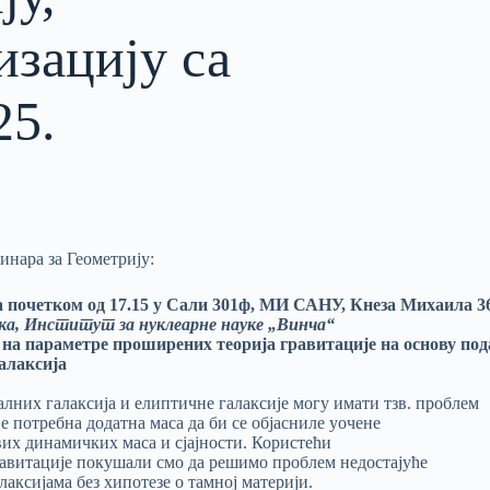
изацију са
25.
инара за Геометрију:
 са почетком од 17.15 у Сали 301ф, МИ САНУ, Кнеза Михаила 3
ка, Институт за нуклеарне науке „Винча“
а параметре проширених теорија гравитације на основу пода
алаксија
лних галаксија и елиптичне галаксије могу имати тзв. проблем
 је потребна додатна маса да би се објасниле уочене
их динамичких маса и сјајности. Користећи
авитације покушали смо да решимо проблем недостајуће
аксијама без хипотезе о тамној материји.