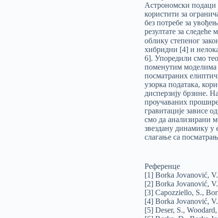
Астрономски подаци о
користити за огранич
без потребе за увође
резултате за следеће 
облику степеног закон
хибридни [4] и нелока
6]. Упоредили смо те
поменутим моделима г
посматраних елиптичк
узорка података, кор
дисперзију брзине. Н
проучаваних прошире
гравитације зависе од
смо да анализирани м
звездану динамику у 
слагање са посматрањ
Референце
[1] Borka Jovanović, V.
[2] Borka Jovanović, V.
[3] Capozziello, S., Bo
[4] Borka Jovanović, V.
[5] Deser, S., Woodard,