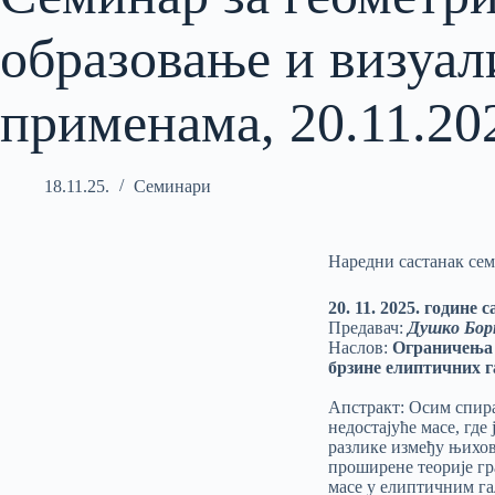
образовање и визуал
применама, 20.11.20
18.11.25.
Семинари
Наредни састанак сем
20. 11. 2025. године
Предавач:
Душко Бор
Наслов:
Ограничења н
брзине елиптичних г
Апстракт: Осим спира
недостајуће масе, где
разлике између њихов
проширене теорије гр
масе у елиптичним гал