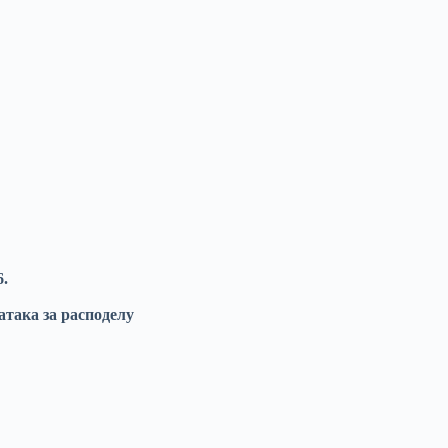
6.
така за расподелу