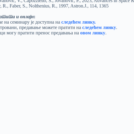
vanović, V., Capozziello, S., Jovanović, P., 2023, Advances in Space 
, R., Faber, S., Nolthenius, R., 1997, Astron.J., 114, 1365
ратити и онлајн
:
ће на семинару је доступна на
следећем линку.
стровани, предавање можете пратити на
следећем линку
.
ци могу пратити пренос предавања на
овом линку
.